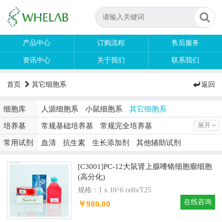
产品中心
订购流程
售后服务
资讯中心
关于我们
联系我们
首页
其它细胞系
返回
细胞库
人源细胞系
小鼠细胞系
其它细胞系
培养基
常规基础培养基
常规完全培养基
展开
细胞系专用培养基
特殊培养基
无血清培养基
常用试剂
血清
抗生素
生长添加剂
其他辅助试剂
[C3001]PC-12大鼠肾上腺嗜铬细胞瘤细胞
(高分化)
规格：1 x 10^6 cells/T25
在线咨询
￥980.00