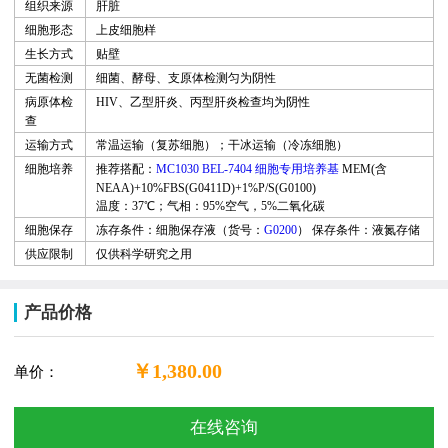
组织来源
肝脏
细胞形态
上皮细胞样
生长方式
贴壁
无菌检测
细菌、酵母、支原体检测匀为阴性
病原体检
HIV
、乙型肝炎、丙型肝炎检查均为阴性
查
运输方式
常温运输（复苏细胞
）
；干冰运输（冷冻细胞）
细胞培养
推荐搭配：
MC1030 BEL-7404 细胞专用培养基
MEM(含
NEAA)+10%FBS(G0411D)+1%P/S(G0100)
温度：37℃；气相：95%空气，5%二氧化碳
细胞保存
冻存条件：细胞保存液（货号：
G0200
）
保存条件：液氮存储
供应限制
仅供科学研究之用
产品价格
￥1,380.00
单价：
在线咨询