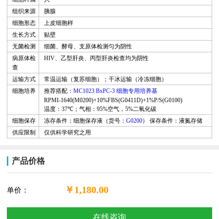
组织来源
胰腺
细胞形态
上皮细胞样
生长方式
贴壁
无菌检测
细菌、酵母、支原体检测匀为阴性
病原体检
HIV
、乙型肝炎、丙型肝炎检查均为阴性
查
运输方式
常温运输（复苏细胞
）
；干冰运输（冷冻细胞）
细胞培养
推荐搭配：
MC1023 BxPC-3
细胞专用培养基
RPMI-1640(M0200)+10%FBS(G0411D)+1%P/S(G0100)
温度：
37℃
；气相：
95%
空气，
5%
二氧化碳
细胞保存
冻存条件：细胞保存液（货号：
G0200
）
保存条件：液氮存储
供应限制
仅供科学研究之用
产品价格
￥1,180.00
单价：
在线咨询